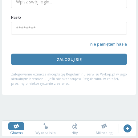
Hasło
nie pamiętam hasła
ZALOGUJ SIĘ
Zalogowanie oznacza akceptację
Regulaminu serwisu
Wykop.pl w jego
aktualnym brzmieniu. Jeśli nie akceptujesz Regulaminu w całości,
prosimy o niekorzystanie z serwisu.
Główna
Wykopalisko
Hity
Mikroblog