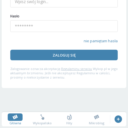
Hasło
nie pamiętam hasła
ZALOGUJ SIĘ
Zalogowanie oznacza akceptację
Regulaminu serwisu
Wykop.pl w jego
aktualnym brzmieniu. Jeśli nie akceptujesz Regulaminu w całości,
prosimy o niekorzystanie z serwisu.
Główna
Wykopalisko
Hity
Mikroblog