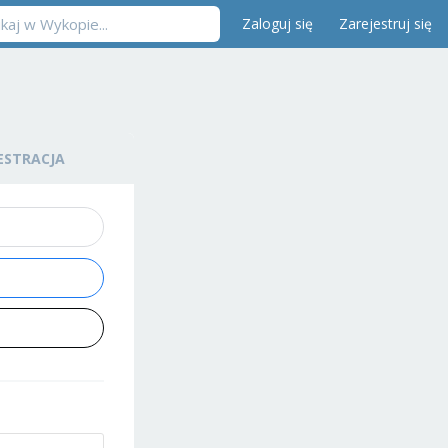
Zaloguj się
Zarejestruj się
ESTRACJA