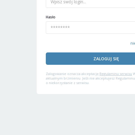
Hasło
ni
ZALOGUJ SIĘ
Zalogowanie oznacza akceptację
Regulaminu serwisu
W
aktualnym brzmieniu. Jeśli nie akceptujesz Regulaminu
o niekorzystanie z serwisu.