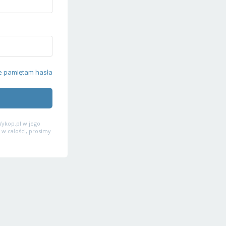
e pamiętam hasła
ykop.pl w jego
 w całości, prosimy