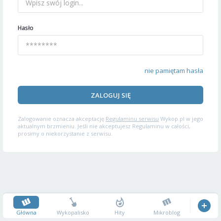
Hasło
nie pamiętam hasła
ZALOGUJ SIĘ
Zalogowanie oznacza akceptację
Regulaminu serwisu
Wykop.pl w jego
aktualnym brzmieniu. Jeśli nie akceptujesz Regulaminu w całości,
prosimy o niekorzystanie z serwisu.
Główna
Wykopalisko
Hity
Mikroblog