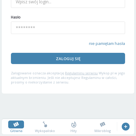
Hasło
nie pamiętam hasła
ZALOGUJ SIĘ
Zalogowanie oznacza akceptację
Regulaminu serwisu
Wykop.pl w jego
aktualnym brzmieniu. Jeśli nie akceptujesz Regulaminu w całości,
prosimy o niekorzystanie z serwisu.
Główna
Wykopalisko
Hity
Mikroblog