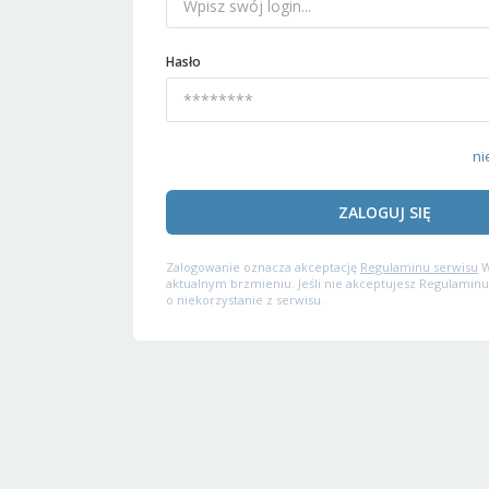
Hasło
ni
ZALOGUJ SIĘ
Zalogowanie oznacza akceptację
Regulaminu serwisu
W
aktualnym brzmieniu. Jeśli nie akceptujesz Regulaminu
o niekorzystanie z serwisu.