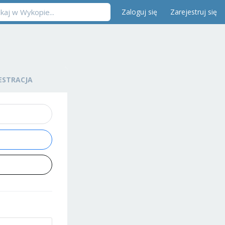
Zaloguj się
Zarejestruj się
ESTRACJA