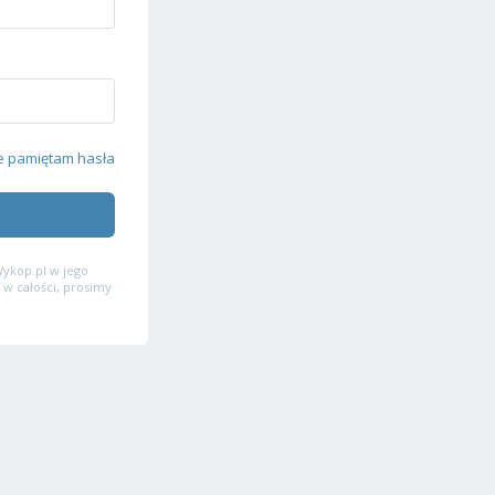
e pamiętam hasła
ykop.pl w jego
 w całości, prosimy