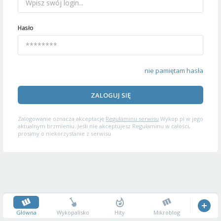
Hasło
nie pamiętam hasła
ZALOGUJ SIĘ
Zalogowanie oznacza akceptację
Regulaminu serwisu
Wykop.pl w jego
aktualnym brzmieniu. Jeśli nie akceptujesz Regulaminu w całości,
prosimy o niekorzystanie z serwisu.
Główna
Wykopalisko
Hity
Mikroblog