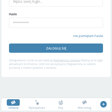
Hasło
nie pamiętam hasła
ZALOGUJ SIĘ
Zalogowanie oznacza akceptację
Regulaminu serwisu
Wykop.pl w jego
aktualnym brzmieniu. Jeśli nie akceptujesz Regulaminu w całości,
prosimy o niekorzystanie z serwisu.
Główna
Wykopalisko
Hity
Mikroblog