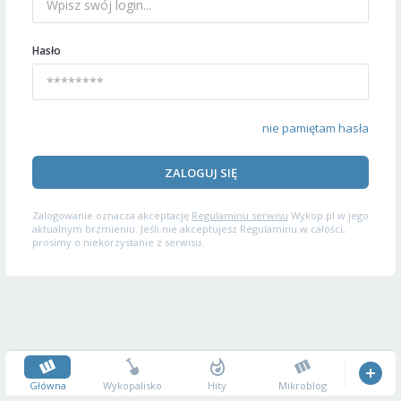
Hasło
nie pamiętam hasła
ZALOGUJ SIĘ
Zalogowanie oznacza akceptację
Regulaminu serwisu
Wykop.pl w jego
aktualnym brzmieniu. Jeśli nie akceptujesz Regulaminu w całości,
prosimy o niekorzystanie z serwisu.
Główna
Wykopalisko
Hity
Mikroblog