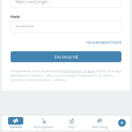
Hasło
nie pamiętam hasła
ZALOGUJ SIĘ
Zalogowanie oznacza akceptację
Regulaminu serwisu
Wykop.pl w jego
aktualnym brzmieniu. Jeśli nie akceptujesz Regulaminu w całości,
prosimy o niekorzystanie z serwisu.
Główna
Wykopalisko
Hity
Mikroblog