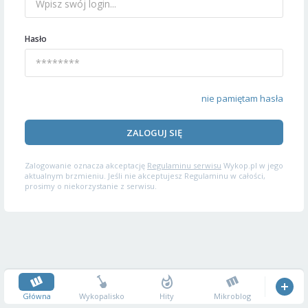
Hasło
nie pamiętam hasła
ZALOGUJ SIĘ
Zalogowanie oznacza akceptację
Regulaminu serwisu
Wykop.pl w jego
aktualnym brzmieniu. Jeśli nie akceptujesz Regulaminu w całości,
prosimy o niekorzystanie z serwisu.
Główna
Wykopalisko
Hity
Mikroblog