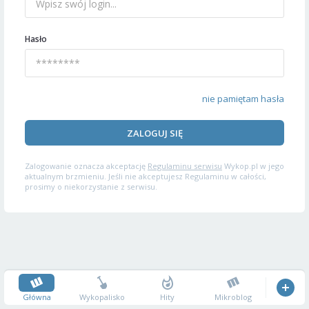
Hasło
nie pamiętam hasła
ZALOGUJ SIĘ
Zalogowanie oznacza akceptację
Regulaminu serwisu
Wykop.pl w jego
aktualnym brzmieniu. Jeśli nie akceptujesz Regulaminu w całości,
prosimy o niekorzystanie z serwisu.
Główna
Wykopalisko
Hity
Mikroblog