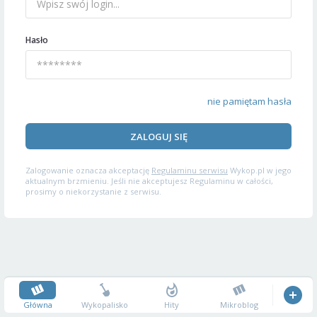
Hasło
nie pamiętam hasła
ZALOGUJ SIĘ
Zalogowanie oznacza akceptację
Regulaminu serwisu
Wykop.pl w jego
aktualnym brzmieniu. Jeśli nie akceptujesz Regulaminu w całości,
prosimy o niekorzystanie z serwisu.
Główna
Wykopalisko
Hity
Mikroblog