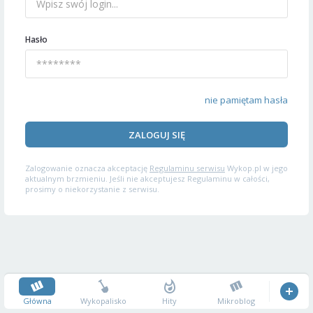
Hasło
nie pamiętam hasła
ZALOGUJ SIĘ
Zalogowanie oznacza akceptację
Regulaminu serwisu
Wykop.pl w jego
aktualnym brzmieniu. Jeśli nie akceptujesz Regulaminu w całości,
prosimy o niekorzystanie z serwisu.
Główna
Wykopalisko
Hity
Mikroblog