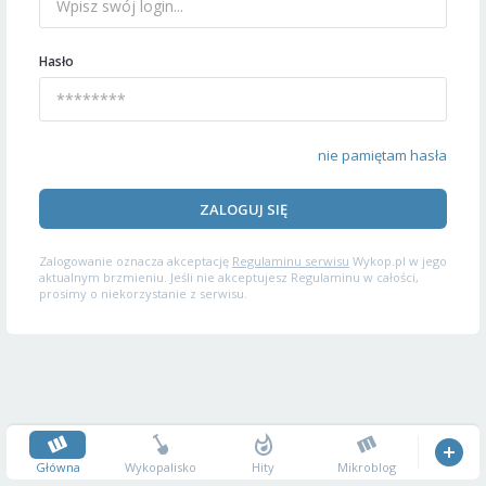
Hasło
nie pamiętam hasła
ZALOGUJ SIĘ
Zalogowanie oznacza akceptację
Regulaminu serwisu
Wykop.pl w jego
aktualnym brzmieniu. Jeśli nie akceptujesz Regulaminu w całości,
prosimy o niekorzystanie z serwisu.
Główna
Wykopalisko
Hity
Mikroblog