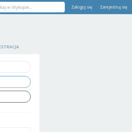
Zaloguj się
Zarejestruj się
ESTRACJA