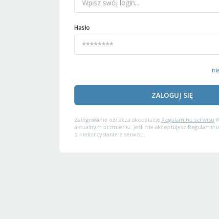
Hasło
ni
ZALOGUJ SIĘ
Zalogowanie oznacza akceptację
Regulaminu serwisu
W
aktualnym brzmieniu. Jeśli nie akceptujesz Regulaminu
o niekorzystanie z serwisu.