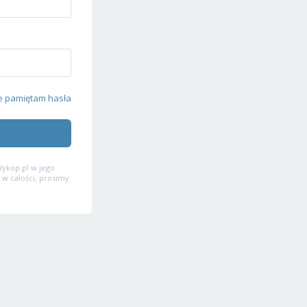
e pamiętam hasła
ykop.pl w jego
 w całości, prosimy