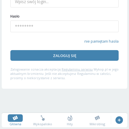
Hasło
nie pamiętam hasła
ZALOGUJ SIĘ
Zalogowanie oznacza akceptację
Regulaminu serwisu
Wykop.pl w jego
aktualnym brzmieniu. Jeśli nie akceptujesz Regulaminu w całości,
prosimy o niekorzystanie z serwisu.
Główna
Wykopalisko
Hity
Mikroblog