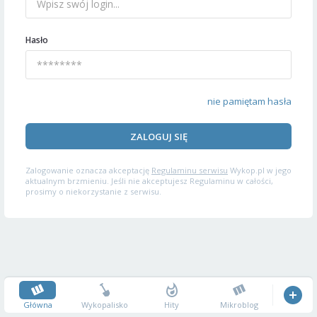
Hasło
nie pamiętam hasła
ZALOGUJ SIĘ
Zalogowanie oznacza akceptację
Regulaminu serwisu
Wykop.pl w jego
aktualnym brzmieniu. Jeśli nie akceptujesz Regulaminu w całości,
prosimy o niekorzystanie z serwisu.
Główna
Wykopalisko
Hity
Mikroblog