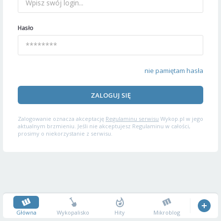
Hasło
nie pamiętam hasła
ZALOGUJ SIĘ
Zalogowanie oznacza akceptację
Regulaminu serwisu
Wykop.pl w jego
aktualnym brzmieniu. Jeśli nie akceptujesz Regulaminu w całości,
prosimy o niekorzystanie z serwisu.
Główna
Wykopalisko
Hity
Mikroblog