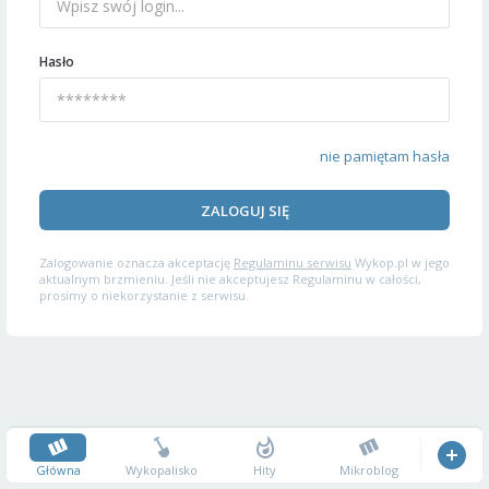
Hasło
nie pamiętam hasła
ZALOGUJ SIĘ
Zalogowanie oznacza akceptację
Regulaminu serwisu
Wykop.pl w jego
aktualnym brzmieniu. Jeśli nie akceptujesz Regulaminu w całości,
prosimy o niekorzystanie z serwisu.
Główna
Wykopalisko
Hity
Mikroblog