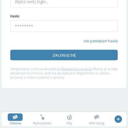
Hasło
nie pamiętam hasła
ZALOGUJ SIĘ
Zalogowanie oznacza akceptację
Regulaminu serwisu
Wykop.pl w jego
aktualnym brzmieniu. Jeśli nie akceptujesz Regulaminu w całości,
prosimy o niekorzystanie z serwisu.
Główna
Wykopalisko
Hity
Mikroblog