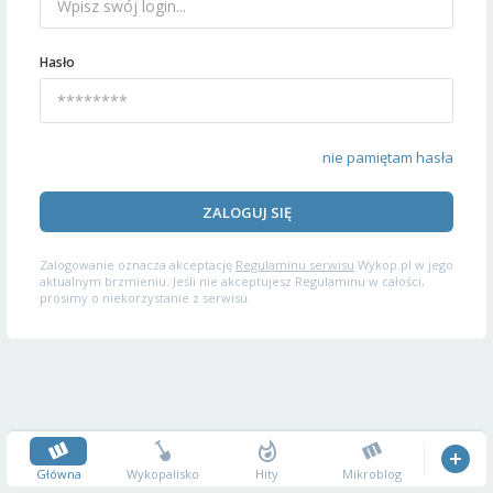
Hasło
nie pamiętam hasła
ZALOGUJ SIĘ
Zalogowanie oznacza akceptację
Regulaminu serwisu
Wykop.pl w jego
aktualnym brzmieniu. Jeśli nie akceptujesz Regulaminu w całości,
prosimy o niekorzystanie z serwisu.
Główna
Wykopalisko
Hity
Mikroblog