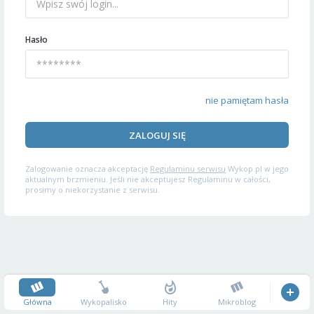
Hasło
nie pamiętam hasła
ZALOGUJ SIĘ
Zalogowanie oznacza akceptację
Regulaminu serwisu
Wykop.pl w jego
aktualnym brzmieniu. Jeśli nie akceptujesz Regulaminu w całości,
prosimy o niekorzystanie z serwisu.
Główna
Wykopalisko
Hity
Mikroblog