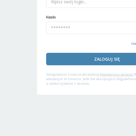
Hasło
ni
ZALOGUJ SIĘ
Zalogowanie oznacza akceptację
Regulaminu serwisu
W
aktualnym brzmieniu. Jeśli nie akceptujesz Regulaminu
o niekorzystanie z serwisu.