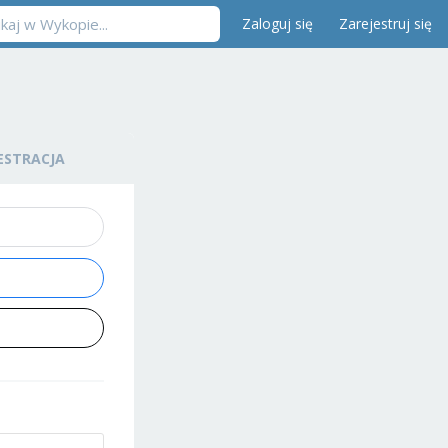
Zaloguj się
Zarejestruj się
ESTRACJA