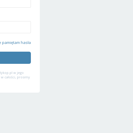
e pamiętam hasła
ykop.pl w jego
 w całości, prosimy