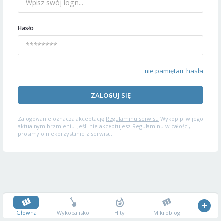
Hasło
nie pamiętam hasła
ZALOGUJ SIĘ
Zalogowanie oznacza akceptację
Regulaminu serwisu
Wykop.pl w jego
aktualnym brzmieniu. Jeśli nie akceptujesz Regulaminu w całości,
prosimy o niekorzystanie z serwisu.
Główna
Wykopalisko
Hity
Mikroblog