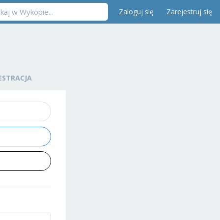
Zaloguj się
Zarejestruj się
ESTRACJA