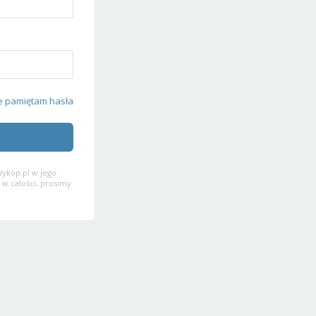
e pamiętam hasła
ykop.pl w jego
 w całości, prosimy