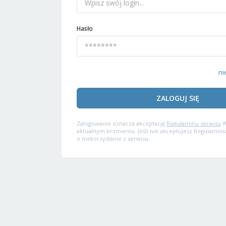
Hasło
ni
ZALOGUJ SIĘ
Zalogowanie oznacza akceptację
Regulaminu serwisu
W
aktualnym brzmieniu. Jeśli nie akceptujesz Regulaminu
o niekorzystanie z serwisu.