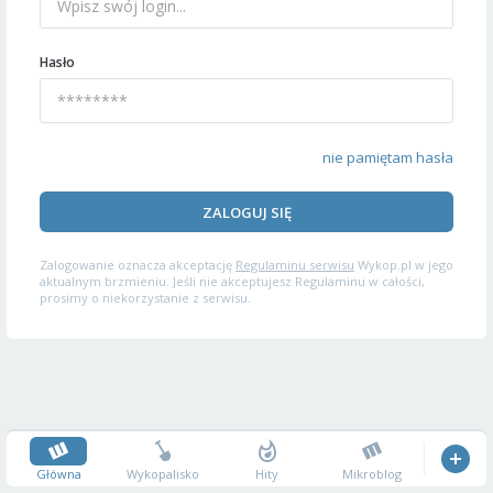
Hasło
nie pamiętam hasła
ZALOGUJ SIĘ
Zalogowanie oznacza akceptację
Regulaminu serwisu
Wykop.pl w jego
aktualnym brzmieniu. Jeśli nie akceptujesz Regulaminu w całości,
prosimy o niekorzystanie z serwisu.
Główna
Wykopalisko
Hity
Mikroblog