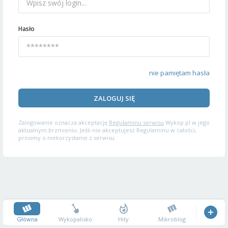
Hasło
nie pamiętam hasła
ZALOGUJ SIĘ
Zalogowanie oznacza akceptację
Regulaminu serwisu
Wykop.pl w jego
aktualnym brzmieniu. Jeśli nie akceptujesz Regulaminu w całości,
prosimy o niekorzystanie z serwisu.
Główna
Wykopalisko
Hity
Mikroblog