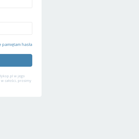
e pamiętam hasła
ykop.pl w jego
 w całości, prosimy