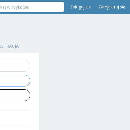
Zaloguj się
Zarejestruj się
ESTRACJA