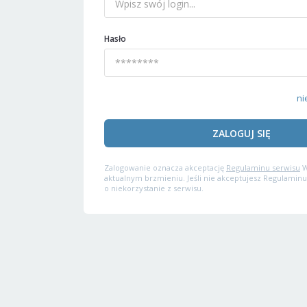
Hasło
ni
ZALOGUJ SIĘ
Zalogowanie oznacza akceptację
Regulaminu serwisu
W
aktualnym brzmieniu. Jeśli nie akceptujesz Regulaminu
o niekorzystanie z serwisu.