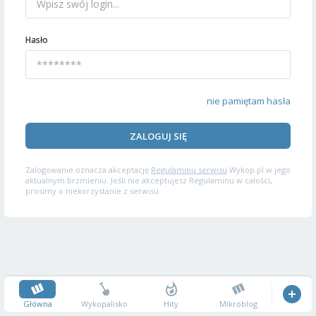
Hasło
nie pamiętam hasła
ZALOGUJ SIĘ
Zalogowanie oznacza akceptację
Regulaminu serwisu
Wykop.pl w jego
aktualnym brzmieniu. Jeśli nie akceptujesz Regulaminu w całości,
prosimy o niekorzystanie z serwisu.
Główna
Wykopalisko
Hity
Mikroblog