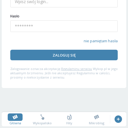
Hasło
nie pamiętam hasła
ZALOGUJ SIĘ
Zalogowanie oznacza akceptację
Regulaminu serwisu
Wykop.pl w jego
aktualnym brzmieniu. Jeśli nie akceptujesz Regulaminu w całości,
prosimy o niekorzystanie z serwisu.
Główna
Wykopalisko
Hity
Mikroblog