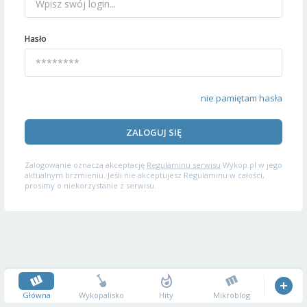
Hasło
nie pamiętam hasła
ZALOGUJ SIĘ
Zalogowanie oznacza akceptację
Regulaminu serwisu
Wykop.pl w jego
aktualnym brzmieniu. Jeśli nie akceptujesz Regulaminu w całości,
prosimy o niekorzystanie z serwisu.
Główna
Wykopalisko
Hity
Mikroblog