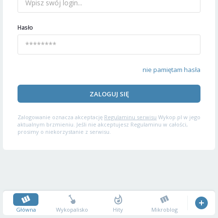
Hasło
nie pamiętam hasła
ZALOGUJ SIĘ
Zalogowanie oznacza akceptację
Regulaminu serwisu
Wykop.pl w jego
aktualnym brzmieniu. Jeśli nie akceptujesz Regulaminu w całości,
prosimy o niekorzystanie z serwisu.
Główna
Wykopalisko
Hity
Mikroblog