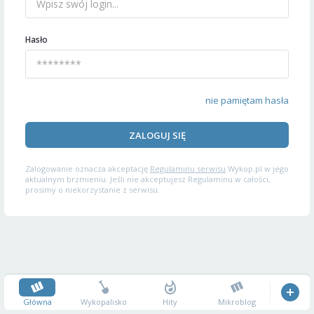
Hasło
nie pamiętam hasła
ZALOGUJ SIĘ
Zalogowanie oznacza akceptację
Regulaminu serwisu
Wykop.pl w jego
aktualnym brzmieniu. Jeśli nie akceptujesz Regulaminu w całości,
prosimy o niekorzystanie z serwisu.
Główna
Wykopalisko
Hity
Mikroblog