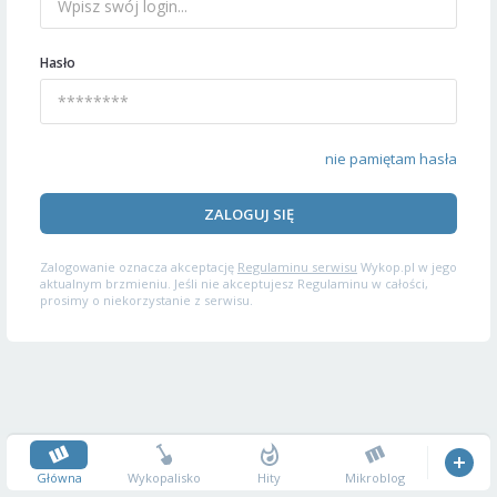
Hasło
nie pamiętam hasła
ZALOGUJ SIĘ
Zalogowanie oznacza akceptację
Regulaminu serwisu
Wykop.pl w jego
aktualnym brzmieniu. Jeśli nie akceptujesz Regulaminu w całości,
prosimy o niekorzystanie z serwisu.
Główna
Wykopalisko
Hity
Mikroblog