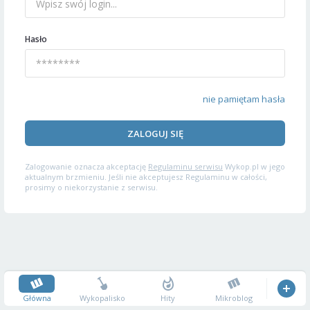
Hasło
nie pamiętam hasła
ZALOGUJ SIĘ
Zalogowanie oznacza akceptację
Regulaminu serwisu
Wykop.pl w jego
aktualnym brzmieniu. Jeśli nie akceptujesz Regulaminu w całości,
prosimy o niekorzystanie z serwisu.
Główna
Wykopalisko
Hity
Mikroblog