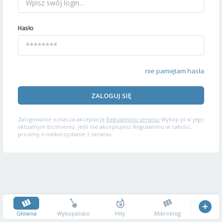
Hasło
nie pamiętam hasła
ZALOGUJ SIĘ
Zalogowanie oznacza akceptację
Regulaminu serwisu
Wykop.pl w jego
aktualnym brzmieniu. Jeśli nie akceptujesz Regulaminu w całości,
prosimy o niekorzystanie z serwisu.
Główna
Wykopalisko
Hity
Mikroblog