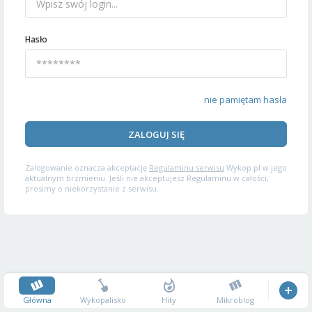
Hasło
nie pamiętam hasła
ZALOGUJ SIĘ
Zalogowanie oznacza akceptację
Regulaminu serwisu
Wykop.pl w jego
aktualnym brzmieniu. Jeśli nie akceptujesz Regulaminu w całości,
prosimy o niekorzystanie z serwisu.
Główna
Wykopalisko
Hity
Mikroblog