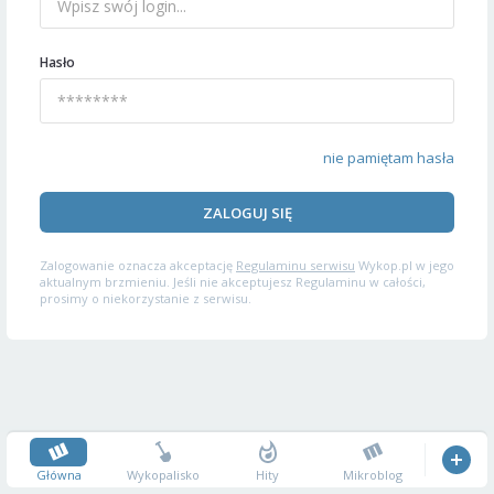
Hasło
nie pamiętam hasła
ZALOGUJ SIĘ
Zalogowanie oznacza akceptację
Regulaminu serwisu
Wykop.pl w jego
aktualnym brzmieniu. Jeśli nie akceptujesz Regulaminu w całości,
prosimy o niekorzystanie z serwisu.
Główna
Wykopalisko
Hity
Mikroblog