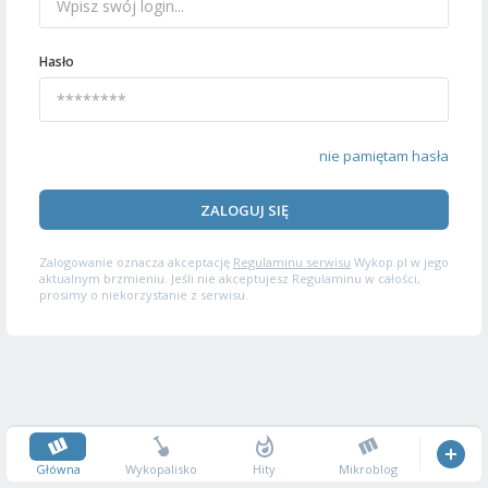
Hasło
nie pamiętam hasła
ZALOGUJ SIĘ
Zalogowanie oznacza akceptację
Regulaminu serwisu
Wykop.pl w jego
aktualnym brzmieniu. Jeśli nie akceptujesz Regulaminu w całości,
prosimy o niekorzystanie z serwisu.
Główna
Wykopalisko
Hity
Mikroblog