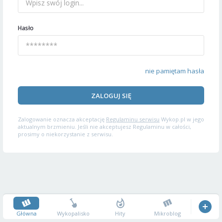
Hasło
nie pamiętam hasła
ZALOGUJ SIĘ
Zalogowanie oznacza akceptację
Regulaminu serwisu
Wykop.pl w jego
aktualnym brzmieniu. Jeśli nie akceptujesz Regulaminu w całości,
prosimy o niekorzystanie z serwisu.
Główna
Wykopalisko
Hity
Mikroblog