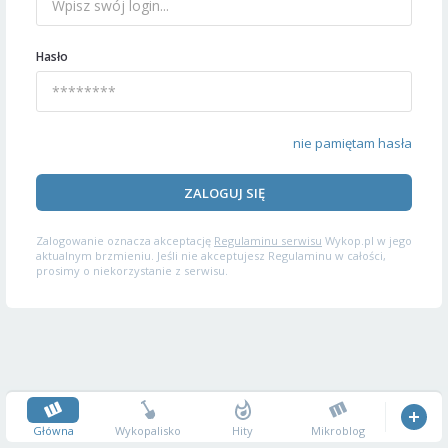
Hasło
nie pamiętam hasła
ZALOGUJ SIĘ
Zalogowanie oznacza akceptację
Regulaminu serwisu
Wykop.pl w jego
aktualnym brzmieniu. Jeśli nie akceptujesz Regulaminu w całości,
prosimy o niekorzystanie z serwisu.
Główna
Wykopalisko
Hity
Mikroblog