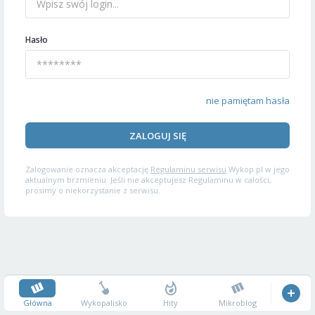
Hasło
nie pamiętam hasła
ZALOGUJ SIĘ
Zalogowanie oznacza akceptację
Regulaminu serwisu
Wykop.pl w jego
aktualnym brzmieniu. Jeśli nie akceptujesz Regulaminu w całości,
prosimy o niekorzystanie z serwisu.
Główna
Wykopalisko
Hity
Mikroblog