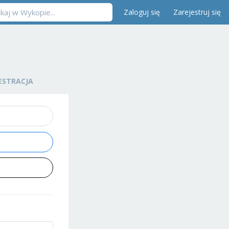
Zaloguj się
Zarejestruj się
ESTRACJA