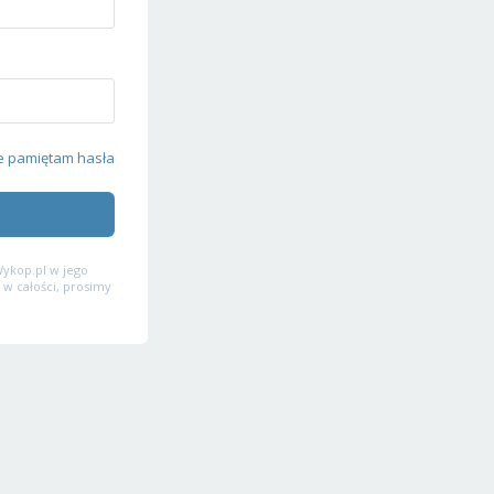
e pamiętam hasła
ykop.pl w jego
 w całości, prosimy