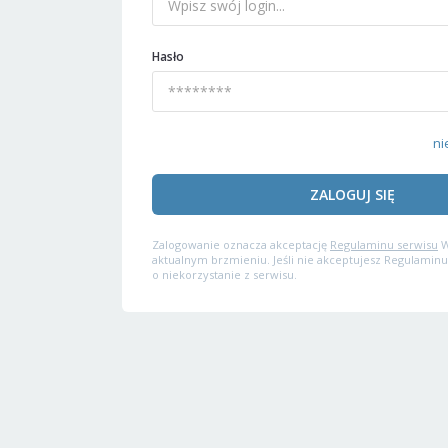
Hasło
ni
ZALOGUJ SIĘ
Zalogowanie oznacza akceptację
Regulaminu serwisu
W
aktualnym brzmieniu. Jeśli nie akceptujesz Regulaminu
o niekorzystanie z serwisu.