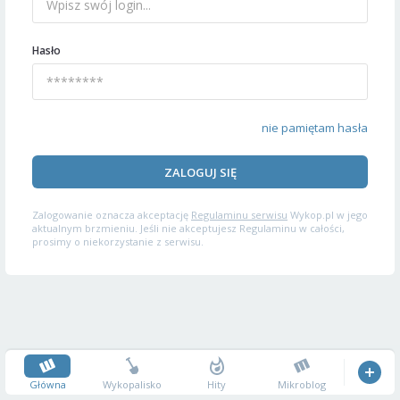
Hasło
nie pamiętam hasła
ZALOGUJ SIĘ
Zalogowanie oznacza akceptację
Regulaminu serwisu
Wykop.pl w jego
aktualnym brzmieniu. Jeśli nie akceptujesz Regulaminu w całości,
prosimy o niekorzystanie z serwisu.
Główna
Wykopalisko
Hity
Mikroblog