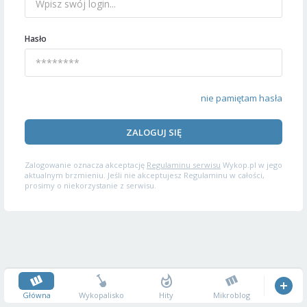
Hasło
nie pamiętam hasła
ZALOGUJ SIĘ
Zalogowanie oznacza akceptację
Regulaminu serwisu
Wykop.pl w jego
aktualnym brzmieniu. Jeśli nie akceptujesz Regulaminu w całości,
prosimy o niekorzystanie z serwisu.
Główna
Wykopalisko
Hity
Mikroblog