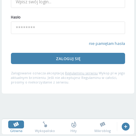
Hasło
nie pamiętam hasła
ZALOGUJ SIĘ
Zalogowanie oznacza akceptację
Regulaminu serwisu
Wykop.pl w jego
aktualnym brzmieniu. Jeśli nie akceptujesz Regulaminu w całości,
prosimy o niekorzystanie z serwisu.
Główna
Wykopalisko
Hity
Mikroblog