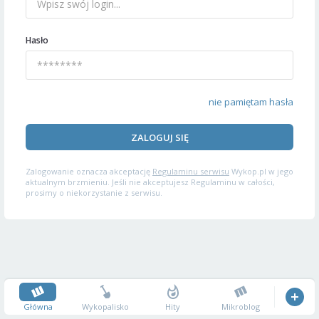
Hasło
nie pamiętam hasła
ZALOGUJ SIĘ
Zalogowanie oznacza akceptację
Regulaminu serwisu
Wykop.pl w jego
aktualnym brzmieniu. Jeśli nie akceptujesz Regulaminu w całości,
prosimy o niekorzystanie z serwisu.
Główna
Wykopalisko
Hity
Mikroblog