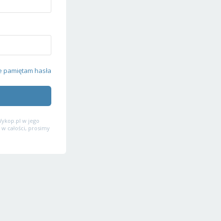
e pamiętam hasła
ykop.pl w jego
 w całości, prosimy