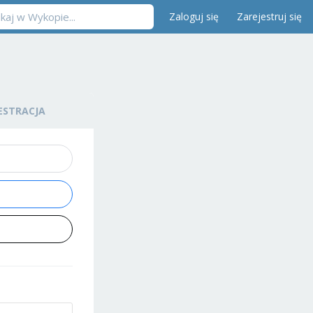
Zaloguj się
Zarejestruj się
ESTRACJA