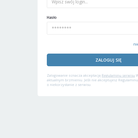
Hasło
ni
ZALOGUJ SIĘ
Zalogowanie oznacza akceptację
Regulaminu serwisu
W
aktualnym brzmieniu. Jeśli nie akceptujesz Regulaminu
o niekorzystanie z serwisu.