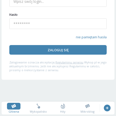
Hasło
nie pamiętam hasła
ZALOGUJ SIĘ
Zalogowanie oznacza akceptację
Regulaminu serwisu
Wykop.pl w jego
aktualnym brzmieniu. Jeśli nie akceptujesz Regulaminu w całości,
prosimy o niekorzystanie z serwisu.
Główna
Wykopalisko
Hity
Mikroblog